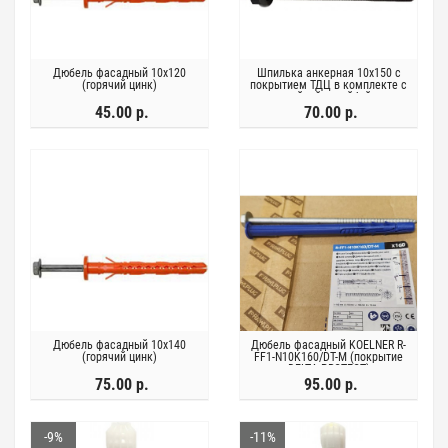
Дюбель фасадный 10х120
Шпилька анкерная 10х150 с
(горячий цинк)
покрытием ТДЦ в комплекте с
гайкой и шайбой
45.00 р.
70.00 р.
Дюбель фасадный 10х140
Дюбель фасадный KOELNER R-
(горячий цинк)
FF1-N10K160/DT-M (покрытие
DELTA PROTECT)
75.00 р.
95.00 р.
-9%
-11%